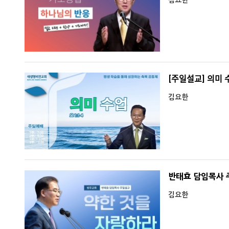
김요한
[주일설교] 의미 
김요한
반태효 담임목사 주일
김요한