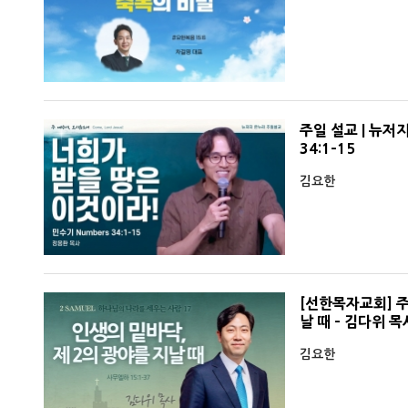
주일 설교 | 뉴저
34:1-15
김요한
[선한목자교회] 주일
날 때 - 김다위 목
김요한