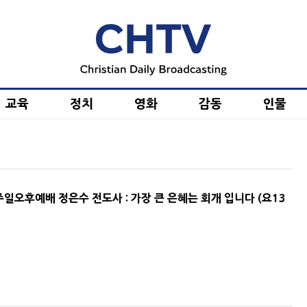
교육
정치
영화
감동
인물
] 주일오후예배 정은수 전도사 : 가장 큰 은혜는 회개 입니다 (요13