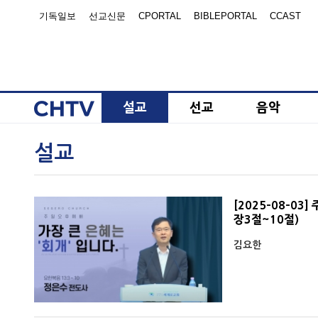
기독일보
선교신문
CPORTAL
BIBLEPORTAL
CCAST
설교
선교
음악
설교
[2025-08-03
장3절~10절)
김요한