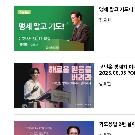
맹세 말고 기도! |
김요한
고난은 방해가 아니라
2025.08.03 
김요한
기도응답 2편 몰아