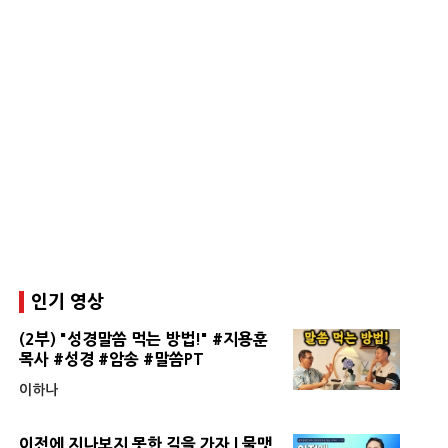
인기 영상
(2부) "성경말씀 먹는 방법!" #지용훈
목사 #성경 #암송 #말씀PT
이하나
이전에 지나보지 못한 길을 가자 | 물맷