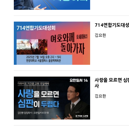
714연합기도대성
김요한
사랑을 모르면 심
사
김요한