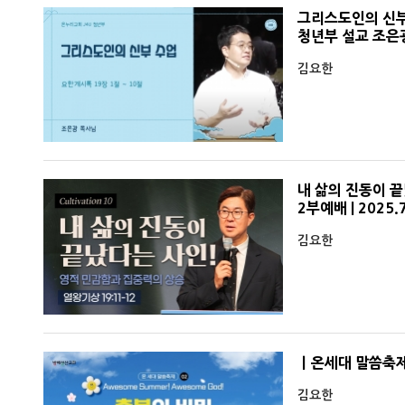
그리스도인의 신부 
청년부 설교 조은
김요한
내 삶의 진동이 끝
2부예배 | 2025.
김요한
ㅣ온세대 말씀축제 
김요한