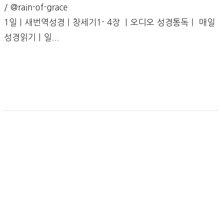
/ @rain-of-grace
1일ㅣ새번역성경ㅣ창세기1- 4장 ㅣ오디오 성경통독ㅣ 매일
성경읽기ㅣ일...