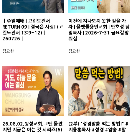
ㅣ주일예배 | 고린도전서
이전에 지나보지 못한 길을 가
RETURN 09 | 결국은 사랑! (고
자 | 물맷돌용인교회 | 안호성 담
린도전서 13:9~12)ㅣ
임목사 | 2026-7-31 금요갈망
260726ㅣ
워십
김요한
김요한
26.08.02.왕성교회.그땐 몰랐
(2부) "성경말씀 먹는 방법!" #
지만 지금은 아는 것 시리즈(6)
지용훈목사 #성경 #암송 #말