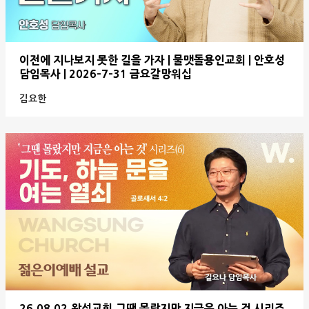
이전에 지나보지 못한 길을 가자 | 물맷돌용인교회 | 안호성
담임목사 | 2026-7-31 금요갈망워십
김요한
26.08.02.왕성교회.그땐 몰랐지만 지금은 아는 것 시리즈