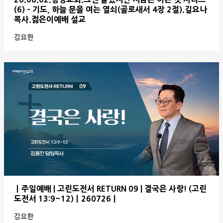
(6) - 기도, 하늘 문을 여는 열쇠(골로새서 4장 2절).길요나
목사.젊은이예배 설교
김요한
ㅣ주일예배 | 고린도전서 RETURN 09 | 결국은 사랑! (고린
도전서 13:9~12)ㅣ260726ㅣ
김요한