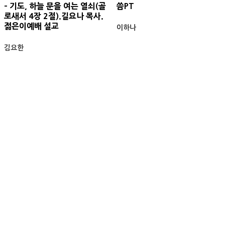
- 기도, 하늘 문을 여는 열쇠(골
씀PT
로새서 4장 2절).길요나 목사.
젊은이예배 설교
이하나
김요한