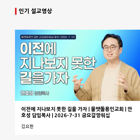
인기 설교영상
이전에 지나보지 못한 길을 가자 | 물맷돌용인교회 | 안
호성 담임목사 | 2026-7-31 금요갈망워십
김요한