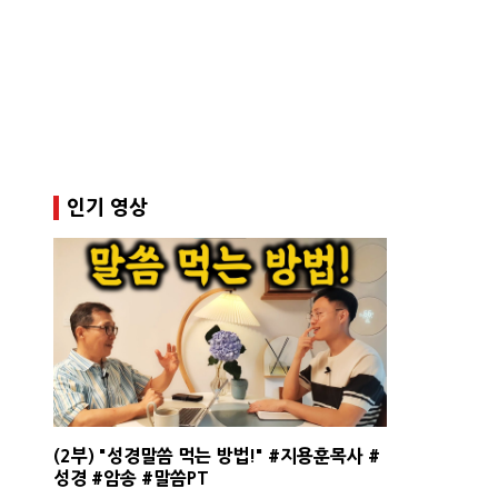
인기 영상
(2부) "성경말씀 먹는 방법!" #지용훈목사 #
성경 #암송 #말씀PT