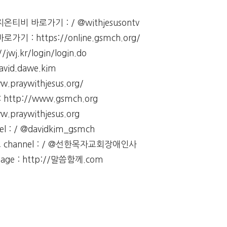
비 바로가기 : / @withjesusontv
: https://online.gsmch.org/
jwj.kr/login/login.do
id.dawe.kim
praywithjesus.org/
ttp://www.gsmch.org
praywithjesus.org
: / @davidkim_gsmch
channel : / @선한목자교회장애인사
e : http://말씀함께.com