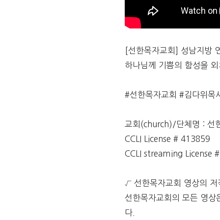
[선한목자교회] 성남지방 연
하나님께 기쁨의 함성을 외쳐라
#선한목자교회 #김다위목
교회(church)/단체명 : 선한
CCLI License # 413859
CCLI streaming License 
√ 선한목자교회 영상의 저
선한목자교회의 모든 영상은
다.