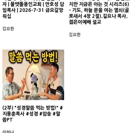
자 | 물맷돌용인교회 | 안호성 담
지만 지금은 아는 것 시리즈(6)
임목사 | 2026-7-31 금요갈망
- 기도, 하늘 문을 여는 열쇠(골
워십
로새서 4장 2절).길요나 목사.
젊은이예배 설교
김요한
김요한
(2부) "성경말씀 먹는 방법!" #
지용훈목사 #성경 #암송 #말
씀PT
이하나