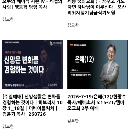
모두의 베이직 시즌 IV - 세겹의
세종 꿈의교회 ) - 꿈꾸고 기도
사랑 | 명동혁 담임 목사
하면 하나님이 이루신다 - 오산
리최자실기념금식기도원
김요한
김요한
[주일예배] 신앙생활은 변화를
2026-7-19/은혜(12)/한창수
경험하는 것이다ㅣ히브리서 10
목사/에베소서 5:15-21/엠마
장 1_18절ㅣ더바이블처치ㅣ
오교회 2부 예배
김윤기 목사_260726
김요한
김요한