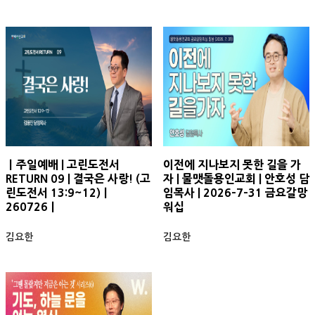
ㅣ주일예배 | 고린도전서
이전에 지나보지 못한 길을 가
RETURN 09 | 결국은 사랑! (고
자 | 물맷돌용인교회 | 안호성 담
린도전서 13:9~12)ㅣ
임목사 | 2026-7-31 금요갈망
260726ㅣ
워십
김요한
김요한