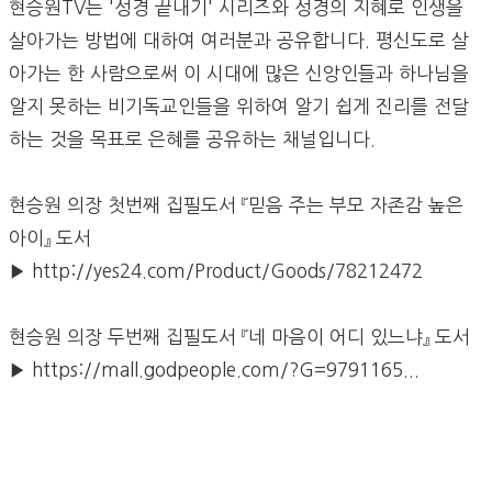
현승원TV는 '성경 끝내기' 시리즈와 성경의 지혜로 인생을
살아가는 방법에 대하여 여러분과 공유합니다. 평신도로 살
아가는 한 사람으로써 이 시대에 많은 신앙인들과 하나님을
알지 못하는 비기독교인들을 위하여 알기 쉽게 진리를 전달
하는 것을 목표로 은혜를 공유하는 채널입니다.
현승원 의장 첫번째 집필도서 『믿음 주는 부모 자존감 높은
아이』 도서
▶ http://yes24.com/Product/Goods/78212472
현승원 의장 두번째 집필도서 『네 마음이 어디 있느냐』 도서
▶ https://mall.godpeople.com/?G=9791165...