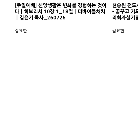
[주일예배] 신앙생활은 변화를 경험하는 것이
현승원 전도사
다ㅣ히브리서 10장 1_18절ㅣ더바이블처치
- 꿈꾸고 기
ㅣ김윤기 목사_260726
리최자실기
김요한
김요한