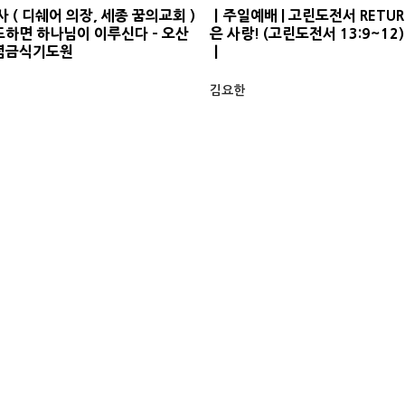
 ( 디쉐어 의장, 세종 꿈의교회 )
ㅣ주일예배 | 고린도전서 RETURN
도하면 하나님이 이루신다 - 오산
은 사랑! (고린도전서 13:9~12
념금식기도원
ㅣ
김요한