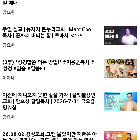
일 예배
김요한
주일 설교 | 뉴저지 온누리교회 | Marc Choi
목사 | 끝까지 버티는 힘 | 로마서 5:1-5
김요한
(2부) "성경말씀 먹는 방법!" #지용훈목사 #
성경 #암송 #말씀PT
이하나
이전에 지나보지 못한 길을 가자 | 물맷돌용인
교회 | 안호성 담임목사 | 2026-7-31 금요갈
망워십
김요한
26.08.02.왕성교회.그땐 몰랐지만 지금은 아