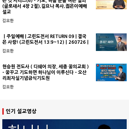
는 것 시리즈(6) - 기도, 하늘 문을 여는 열쇠
(골로새서 4장 2절).길요나 목사.젊은이예배
설교
김요한
ㅣ주일예배 | 고린도전서 RETURN 09 | 결국
은 사랑! (고린도전서 13:9~12)ㅣ260726ㅣ
김요한
현승원 전도사 ( 디쉐어 의장, 세종 꿈의교회 )
- 꿈꾸고 기도하면 하나님이 이루신다 - 오산
리최자실기념금식기도원
김요한
인기 설교영상