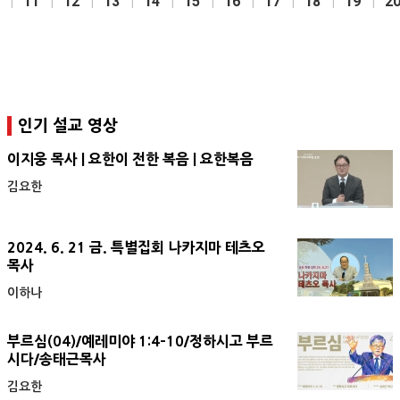
11
12
13
14
15
16
17
18
19
2
인기 설교 영상
이지웅 목사 | 요한이 전한 복음 | 요한복음
김요한
2024. 6. 21 금. 특별집회 나카지마 테츠오
목사
이하나
부르심(04)/예레미야 1:4-10/정하시고 부르
시다/송태근목사
김요한