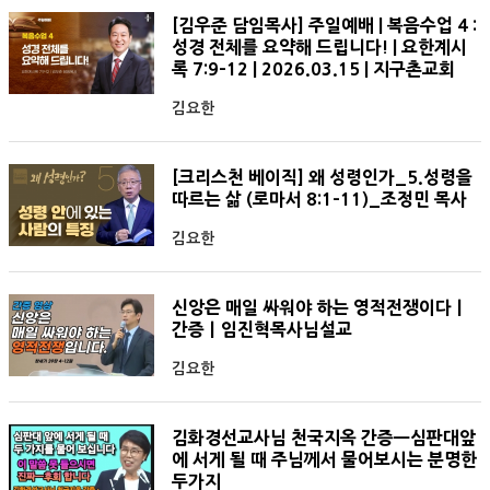
[김우준 담임목사] 주일예배 | 복음수업 4 :
성경 전체를 요약해 드립니다! | 요한계시
록 7:9-12 | 2026.03.15 | 지구촌교회
김요한
[크리스천 베이직] 왜 성령인가_5.성령을
따르는 삶 (로마서 8:1-11)_조정민 목사
김요한
신앙은 매일 싸워야 하는 영적전쟁이다ㅣ
간증ㅣ임진혁목사님설교
김요한
김화경선교사님 천국지옥 간증ㅡ심판대앞
에 서게 될 때 주님께서 물어보시는 분명한
두가지