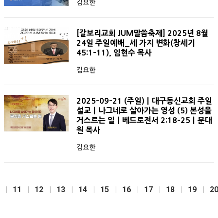
김요한
[갈보리교회 JUM말씀축제] 2025년 8월
24일 주일예배_세 가지 변화(창세기
45:1-11), 임현수 목사
김요한
2025-09-21 (주일)ㅣ대구동신교회 주일
설교ㅣ나그네로 살아가는 영성 (5) 본성을
거스르는 일ㅣ베드로전서 2:18-25ㅣ문대
원 목사
김요한
11
12
13
14
15
16
17
18
19
2