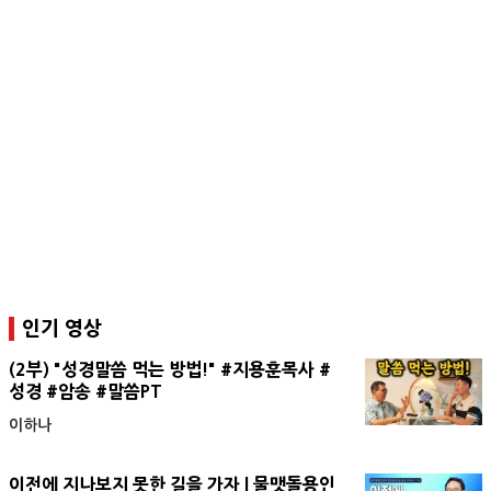
인기 영상
(2부) "성경말씀 먹는 방법!" #지용훈목사 #
성경 #암송 #말씀PT
이하나
이전에 지나보지 못한 길을 가자 | 물맷돌용인