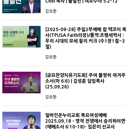
Choi 목사 | 출발선 | 여호수아 5:2-12
김요한
[2025-09-28] 주일2부예배 랍 맥코이 목
사(TPUSA Faith의장)/통역:조평세박사 :
우리 시대의 모세 찰리 커크 (수1장1절~3
절)
김요한
[금요찬양치유기도회] 주여 불쌍히 여겨주
소서(마 6:6) | 김성훈 담임목사
(25.09.26)
김요한
얼바인온누리교회 목요여성예배
2025.09.18 - 영적 전쟁에서 승리하려면
(에베소서 6:10-18)- 임은미 선교사