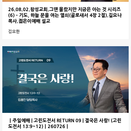
26.08.02.왕성교회.그땐 몰랐지만 지금은 아는 것 시리즈
(6) - 기도, 하늘 문을 여는 열쇠(골로새서 4장 2절).길요나
목사.젊은이예배 설교
김요한
ㅣ주일예배 | 고린도전서 RETURN 09 | 결국은 사랑! (고린
도전서 13:9~12)ㅣ260726ㅣ