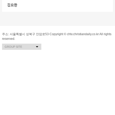
김요한
주소: 서울특별시 성북구 안암로53 Copyright © chtv.christiandaily.co.kr All rights
reserved.
기독일보
선교신문
Cportal
BiblePortal
Ccast
GROUP SITE