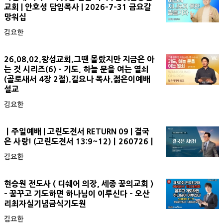
교회 | 안호성 담임목사 | 2026-7-31 금요갈
망워십
김요한
26.08.02.왕성교회.그땐 몰랐지만 지금은 아
는 것 시리즈(6) - 기도, 하늘 문을 여는 열쇠
(골로새서 4장 2절).길요나 목사.젊은이예배
설교
김요한
ㅣ주일예배 | 고린도전서 RETURN 09 | 결국
은 사랑! (고린도전서 13:9~12)ㅣ260726ㅣ
김요한
현승원 전도사 ( 디쉐어 의장, 세종 꿈의교회 )
- 꿈꾸고 기도하면 하나님이 이루신다 - 오산
리최자실기념금식기도원
김요한