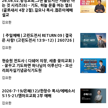
26.08.02.왕성교회.그땐 몰랐지만 지금은 아
는 것 시리즈(6) - 기도, 하늘 문을 여는 열쇠
(골로새서 4장 2절).길요나 목사.젊은이예배
설교
김요한
ㅣ주일예배 | 고린도전서 RETURN 09 | 결국
은 사랑! (고린도전서 13:9~12)ㅣ260726ㅣ
김요한
현승원 전도사 ( 디쉐어 의장, 세종 꿈의교회 )
- 꿈꾸고 기도하면 하나님이 이루신다 - 오산
리최자실기념금식기도원
김요한
2026-7-19/은혜(12)/한창수 목사/에베소서
5:15-21/엠마오교회 2부 예배
김요한