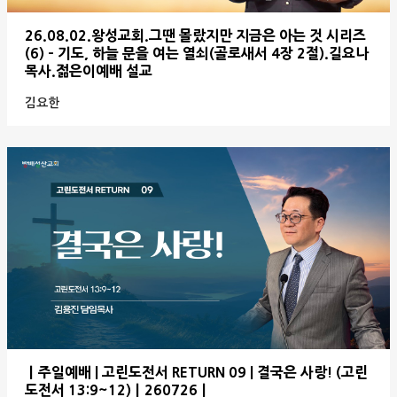
26.08.02.왕성교회.그땐 몰랐지만 지금은 아는 것 시리즈
(6) - 기도, 하늘 문을 여는 열쇠(골로새서 4장 2절).길요나
목사.젊은이예배 설교
김요한
ㅣ주일예배 | 고린도전서 RETURN 09 | 결국은 사랑! (고린
도전서 13:9~12)ㅣ260726ㅣ