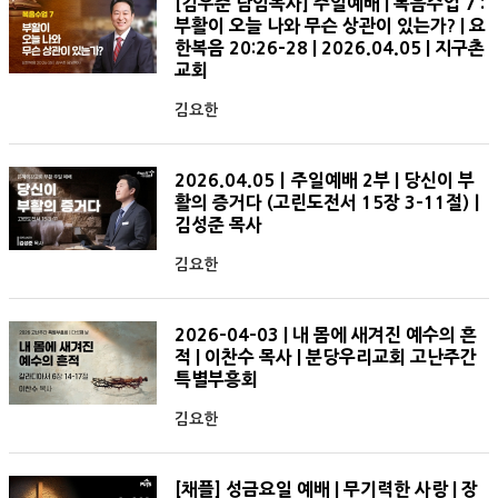
[김우준 담임목사] 주일예배 | 복음수업 7 :
부활이 오늘 나와 무슨 상관이 있는가? | 요
한복음 20:26-28 | 2026.04.05 | 지구촌
교회
김요한
2026.04.05ㅣ주일예배 2부 | 당신이 부
활의 증거다 (고린도전서 15장 3-11절)ㅣ
김성준 목사
김요한
2026-04-03 | 내 몸에 새겨진 예수의 흔
적 | 이찬수 목사 | 분당우리교회 고난주간
특별부흥회
김요한
[채플] 성금요일 예배 | 무기력한 사랑 | 장