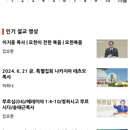
1
2
3
4
5
6
7
8
9
10
다음
인기 설교 영상
이지웅 목사 | 요한이 전한 복음 | 요한복음
김요한
2024. 6. 21 금. 특별집회 나카지마 테츠오
목사
이하나
부르심(04)/예레미야 1:4-10/정하시고 부르
시다/송태근목사
김요한