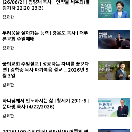
[26/06/21] 김양재 목사 - 언약을 세우되(열
왕기하 22:20-23:3)
김요한
두려움을 살아가는 능력 l 강은도 목사 l 더푸
른교회 주일예배
김요한
꿈의교회 주일설교 l 성공하는 자녀를 꿈꾼다
면 l 김학중 목사 마가복음 설교 _ 2026년 5
월 3일
김요한
하나님께서 인도하시는 삶 | 창세기 29:1-6 |
문다윗 목사 (4/22/2026)
김요한
20251109 주일예배 | 로마서(6) 어떻게 해