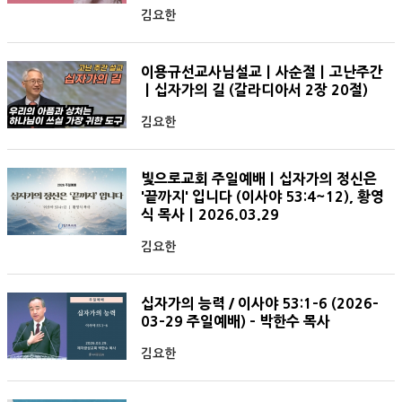
김요한
이용규선교사님설교ㅣ사순절ㅣ고난주간
ㅣ십자가의 길 (갈라디아서 2장 20절)
김요한
빛으로교회 주일예배ㅣ십자가의 정신은
'끝까지' 입니다 (이사야 53:4~12), 황영
식 목사ㅣ2026.03.29
김요한
십자가의 능력 / 이사야 53:1-6 (2026-
03-29 주일예배) - 박한수 목사
김요한