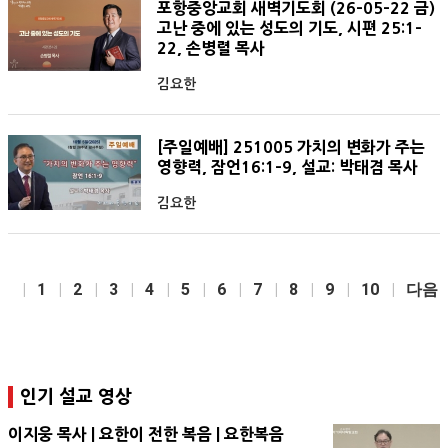
포항중앙교회 새벽기도회 (26-05-22 금)
고난 중에 있는 성도의 기도, 시편 25:1-
22, 손병렬 목사
김요한
[주일예배] 251005 가치의 변화가 주는
영향력, 잠언16:1-9, 설교: 박태겸 목사
김요한
1
2
3
4
5
6
7
8
9
10
다음
인기 설교 영상
이지웅 목사 | 요한이 전한 복음 | 요한복음