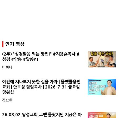
인기 영상
(2부) "성경말씀 먹는 방법!" #지용훈목사 #
성경 #암송 #말씀PT
이하나
이전에 지나보지 못한 길을 가자 | 물맷돌용인
교회 | 안호성 담임목사 | 2026-7-31 금요갈
망워십
김요한
26.08.02.왕성교회.그땐 몰랐지만 지금은 아