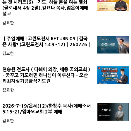
는 것 시리즈(6) - 기도, 하늘 문을 여는 열쇠
(골로새서 4장 2절).길요나 목사.젊은이예배
설교
김요한
ㅣ주일예배 | 고린도전서 RETURN 09 | 결국
은 사랑! (고린도전서 13:9~12)ㅣ260726ㅣ
김요한
현승원 전도사 ( 디쉐어 의장, 세종 꿈의교회 )
- 꿈꾸고 기도하면 하나님이 이루신다 - 오산
리최자실기념금식기도원
김요한
2026-7-19/은혜(12)/한창수 목사/에베소서
5:15-21/엠마오교회 2부 예배
김요한