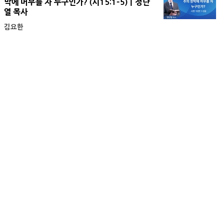
막에 머무를 자 누구인가? (시15:1-5)ㅣ정단
열 목사
김요한