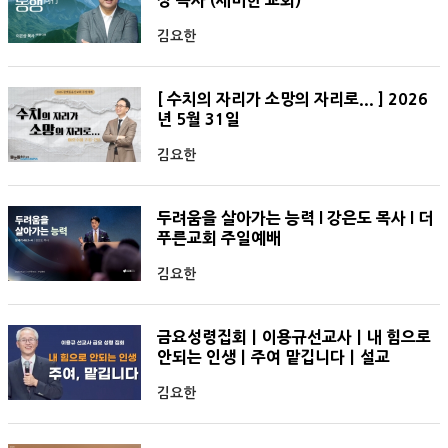
상 목사 (세미한 교회)
김요한
[ 수치의 자리가 소망의 자리로... ] 2026
년 5월 31일
김요한
두려움을 살아가는 능력 l 강은도 목사 l 더
푸른교회 주일예배
김요한
금요성령집회ㅣ이용규선교사ㅣ내 힘으로
안되는 인생ㅣ주여 맡깁니다ㅣ설교
김요한