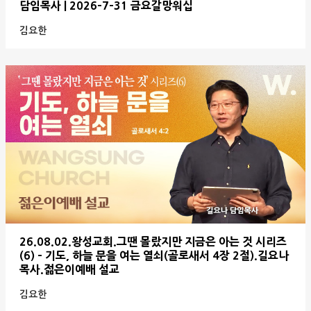
담임목사 | 2026-7-31 금요갈망워십
김요한
26.08.02.왕성교회.그땐 몰랐지만 지금은 아는 것 시리즈
(6) - 기도, 하늘 문을 여는 열쇠(골로새서 4장 2절).길요나
목사.젊은이예배 설교
김요한