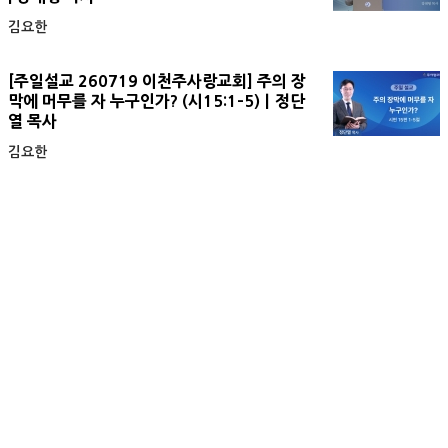
김요한
[주일설교 260719 이천주사랑교회] 주의 장
막에 머무를 자 누구인가? (시15:1-5)ㅣ정단
열 목사
김요한