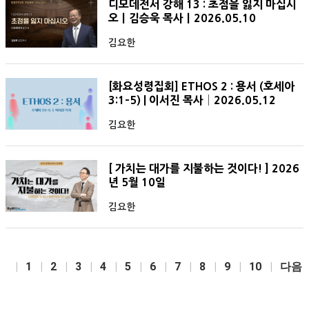
디모데전서 강해 13 : 초점을 잃지 마십시
오ㅣ김승욱 목사ㅣ2026.05.10
김요한
[화요성령집회] ETHOS 2 : 용서 (호세아
3:1-5) | 이서진 목사│2026.05.12
김요한
[ 가치는 대가를 지불하는 것이다! ] 2026
년 5월 10일
김요한
1
2
3
4
5
6
7
8
9
10
다음