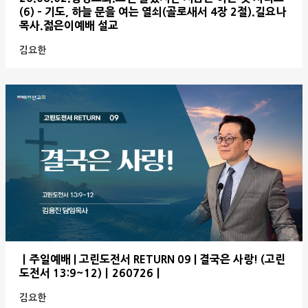
(6) - 기도, 하늘 문을 여는 열쇠(골로새서 4장 2절).길요나
목사.젊은이예배 설교
김요한
ㅣ주일예배 | 고린도전서 RETURN 09 | 결국은 사랑! (고린
도전서 13:9~12)ㅣ260726ㅣ
김요한