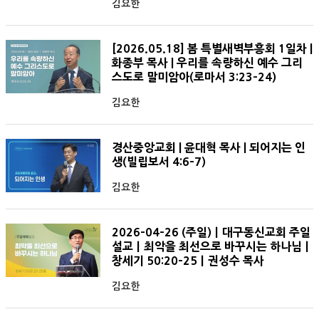
김요한
[2026.05.18] 봄 특별새벽부흥회 1일차 |
화종부 목사 | 우리를 속량하신 예수 그리
스도로 말미암아(로마서 3:23-24)
김요한
경산중앙교회 | 윤대혁 목사 | 되어지는 인
생(빌립보서 4:6-7)
김요한
2026-04-26 (주일)ㅣ대구동신교회 주일
설교ㅣ최악을 최선으로 바꾸시는 하나님ㅣ
창세기 50:20-25ㅣ권성수 목사
김요한