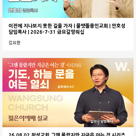
이전에 지나보지 못한 길을 가자 | 물맷돌용인교회 | 안호성
담임목사 | 2026-7-31 금요갈망워십
김요한
26.08.02.왕성교회.그땐 몰랐지만 지금은 아는 것 시리즈