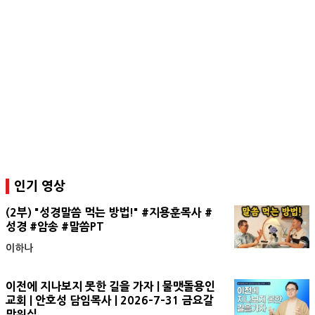
인기 영상
(2부) "성경말씀 먹는 방법!" #지용훈목사 #
성경 #암송 #말씀PT
이하나
이전에 지나보지 못한 길을 가자 | 물맷돌용인
교회 | 안호성 담임목사 | 2026-7-31 금요갈
망워십