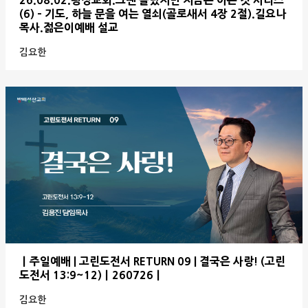
26.08.02.왕성교회.그땐 몰랐지만 지금은 아는 것 시리즈
(6) - 기도, 하늘 문을 여는 열쇠(골로새서 4장 2절).길요나
목사.젊은이예배 설교
김요한
ㅣ주일예배 | 고린도전서 RETURN 09 | 결국은 사랑! (고린
도전서 13:9~12)ㅣ260726ㅣ
김요한