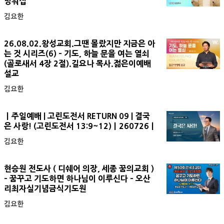
망워십
김요한
26.08.02.왕성교회.그땐 몰랐지만 지금은 아
는 것 시리즈(6) - 기도, 하늘 문을 여는 열쇠
(골로새서 4장 2절).길요나 목사.젊은이예배
설교
김요한
ㅣ주일예배 | 고린도전서 RETURN 09 | 결국
은 사랑! (고린도전서 13:9~12)ㅣ260726ㅣ
김요한
현승원 전도사 ( 디쉐어 의장, 세종 꿈의교회 )
- 꿈꾸고 기도하면 하나님이 이루신다 - 오산
리최자실기념금식기도원
김요한