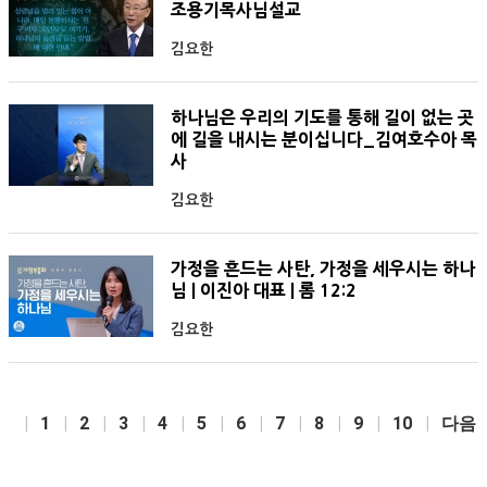
조용기목사님설교
김요한
하나님은 우리의 기도를 통해 길이 없는 곳
에 길을 내시는 분이십니다_김여호수아 목
사
김요한
가정을 흔드는 사탄, 가정을 세우시는 하나
님 | 이진아 대표 | 롬 12:2
김요한
1
2
3
4
5
6
7
8
9
10
다음