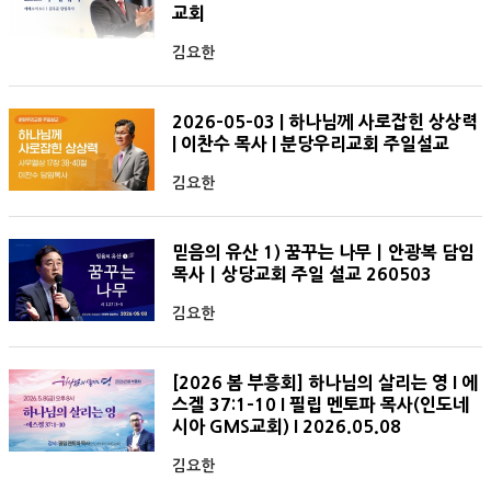
교회
김요한
2026-05-03 | 하나님께 사로잡힌 상상력
| 이찬수 목사 | 분당우리교회 주일설교
김요한
믿음의 유산 1) 꿈꾸는 나무ㅣ안광복 담임
목사ㅣ상당교회 주일 설교 260503
김요한
[2026 봄 부흥회] 하나님의 살리는 영 I 에
스겔 37:1-10 I 필립 멘토파 목사(인도네
시아 GMS교회) I 2026.05.08
김요한