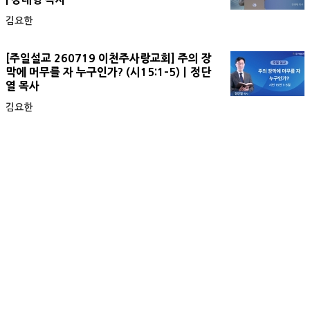
김요한
[주일설교 260719 이천주사랑교회] 주의 장
막에 머무를 자 누구인가? (시15:1-5)ㅣ정단
열 목사
김요한